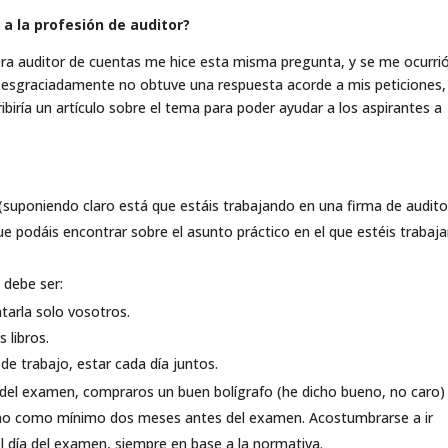
 la profesión de auditor?
era auditor de cuentas me hice esta misma pregunta, y se me ocurri
. Desgraciadamente no obtuve una respuesta acorde a mis peticiones,
iría un artículo sobre el tema para poder ayudar a los aspirantes a
 (suponiendo claro está que estáis trabajando en una firma de audito
ue podáis encontrar sobre el asunto práctico en el que estéis trabaj
 debe ser:
ntarla solo vosotros.
 libros.
e trabajo, estar cada día juntos.
es del examen, compraros un buen bolígrafo (he dicho bueno, no caro)
mucho como mínimo dos meses antes del examen. Acostumbrarse a ir
l día del examen, siempre en base a la normativa.