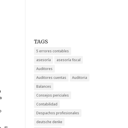
TAGS
5 errores contables
asesoría
asesoría fiscal
Auditores
Auditores cuentas
Auditoria
Balances
a
Consejos periciales
a
Contabilidad
o
Despachos profesionales
deutsche denke
a. El