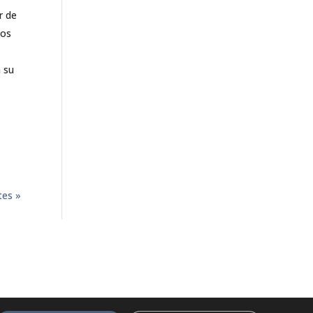
r de
dos
a su
tes »