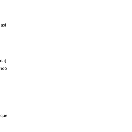
ó
 así
ría)
ando
 que