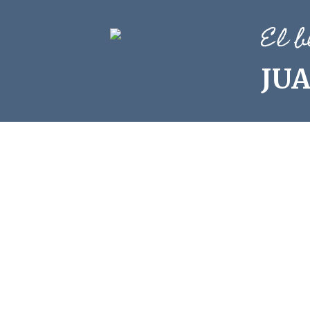
El b
JU